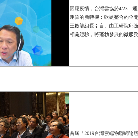
因應疫情，台灣雲協於4/23，運用
運算的新轉機：軟硬整合的全開
王啟龍組長引言、由工研院邱逸夫工
相關經驗，將蓬勃發展的微服
首屆「2019台灣雲端物聯網論壇」