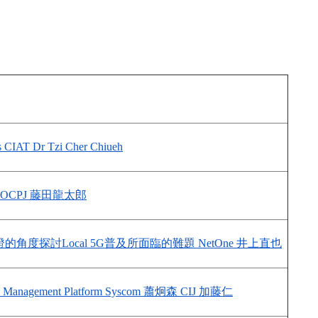
ns CIAT Dr Tzi Cher Chiueh
 OCPJ 藤田龍太郎
驗證的角度探討Local 5G普及所面臨的難題 NetOne 井上直也
work Management Platform Syscom 蕭炯森 CIJ 加藤仁