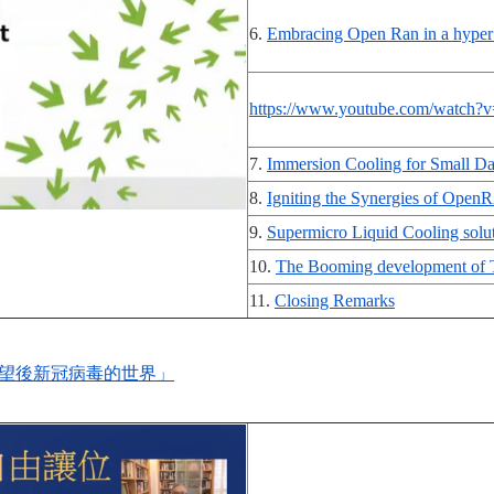
6.
Embracing Open Ran in a hyper
https://www.youtube.com/watch
7.
Immersion Cooling for Smal
8.
Igniting the Synergies of Ope
9.
Supermicro Liquid Cooling solut
10.
The Booming development of 
11.
Closing Remarks
展望後新冠病毒的世界」