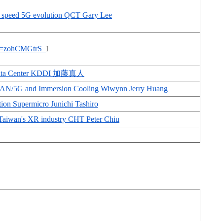
 speed 5G evolution QCT Gary Lee
?v=zohCMGtrS_
I
l Data Center KDDI 加藤真人
nRAN/5G and Immersion Cooling Wiwynn Jerry Huang
ion Supermicro Junichi Tashiro
Taiwan's XR industry CHT Peter Chiu