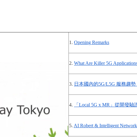
1.
Opening Remarks
2.
What Are Killer 5G Applicatio
3.
日本國內的5G/L5G 服務趨勢
4.
「Local 5G x MR」從開發
5.
AI Robert & Intelligent Net