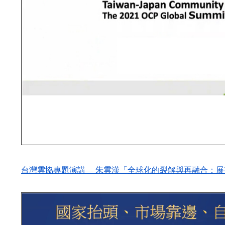
台灣雲協專題演講— 朱雲漢「全球化的裂解與再融合：