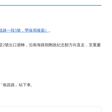
昌路一段5號，勞保局後面）
。
堂2號出口迴轉，沿南海路朝郵政紀念館方向直走，至重慶
。
。
63：於「南昌路」站下車。
。