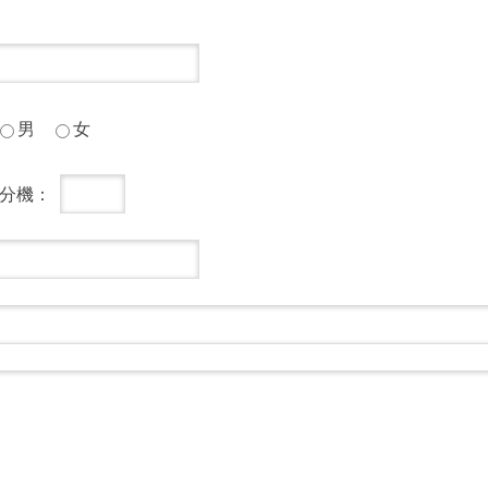
男
女
分機：